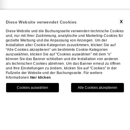
X
Diese Website verwendet Cookies
DER CHEF
Diese Website und die Buchungsseite verwenden technische Cookies
und, nur mit Ihrer Zustimmung, analytische und Marketing-Cookies für
gezielte Werbung und die Anpassung von Anzeigen. Um der
Installation aller Cookie-Kategorien zuzustimmen, klicken Sie auf
“Alle Cookies akzeptieren” um bestimmte Cookie-Kategorien
Marco Marras ist der
auszuwählen, klicken Sie auf “Cookies auswählen” mit dem “x”
können Sie das Banner schließen und die Installation von anderen
Küchenchef der zweien
als technischen Cookies ablehnen. Um das Banner erneut zu öffnen
und Ihre Einstellungen zu ändern, klicken Sie auf “Cookies” in der
Restaurants Oseleta und
Fußzeile der Website und der Buchungsseite. Für weitere
Informationen
hier klicken
.
Cordevigo.
HOME
RESTAURANTS UND BARS
DER CHEF